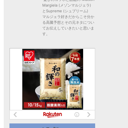
Margiela (メゾンマルジェラ)
とSupreme (シュプリーム)
マルジェラ好きだからこそ分か
る高騰予想とその元ネタについ
てお伝えしていきたいと思いま
す。