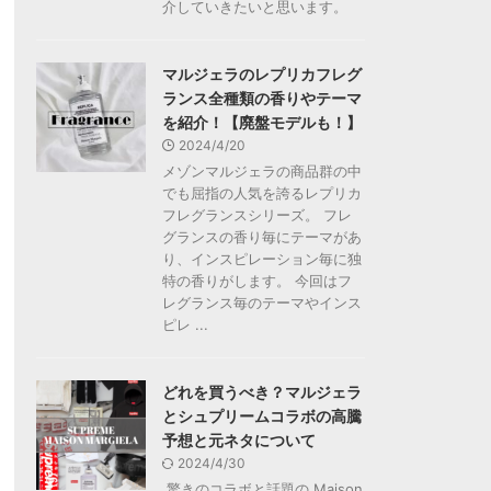
介していきたいと思います。
マルジェラのレプリカフレグ
ランス全種類の香りやテーマ
を紹介！【廃盤モデルも！】
2024/4/20
メゾンマルジェラの商品群の中
でも屈指の人気を誇るレプリカ
フレグランスシリーズ。 フレ
グランスの香り毎にテーマがあ
り、インスピレーション毎に独
特の香りがします。 今回はフ
レグランス毎のテーマやインス
ピレ ...
どれを買うべき？マルジェラ
とシュプリームコラボの高騰
予想と元ネタについて
2024/4/30
驚きのコラボと話題の Maison