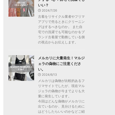
いい？
2024/7/26
古着をリサイクル業者やフリマ
アプリで売るときにクリーニン
グはするべきなのか。 また自
宅での洗濯でも可能なのかをブ
ランド古着屋で勤務している側
の視点からお伝えします。
メルカリに大量発生！マルジ
ェラの偽物にご注意くださ
い。
2024/6/13
メルカリは偽物が比較的あるフ
リマサイトでしたが、現在マル
ジェラの偽物が今までよりも大
量に発生しています。
今回はどんな偽物がメルカリに
出ているのか、見分けるために
はどうしたらいいのかなどご紹