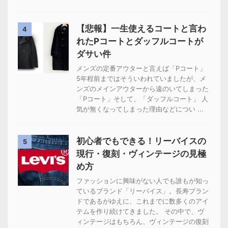
【悲報】一生使えるコートと言わ
4
れたPコートとダッフルコートが
ダサい件
メンズの定番アウターと言えば「Pコート」
5年程前まではそういわれていましたが、メ
ンズのメインアウターから遠のいてしまった
「Pコート」そして、「ダッフルコート」 人
気が無くなってしまった理由などについ ...
初心者でもできる！リーバイスの
5
現行・復刻・ヴィンテージの見極
め方
ファッションに興味がない人でも誰もが知っ
ているブランド「リーバイス」。長寿ブラン
ドであるがゆえに、これまでに数多くのアイ
テムを作り続けてきました。 その中で、ヴ
ィンテージはもちろん、ヴィンテージの復刻