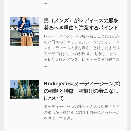
...
男（メンズ）がレディースの服を
6
着るべき理由と注意するポイント
レディースがメンズの服を着ることに抵抗が
ない日本のファッションシーンですが、メン
ズがレディースの服を着ることはまだまだ世
間一般では少ないのが現状。 しかし、オシ
ャレな人ほどメンズ・レディース分け隔てな
...
Nudiejeans(ヌーディージーンズ)
7
の種類と特徴 種類別の着こなし
について
ヌーディージーンの種類を人気度や細さなど
の視点から種類別に紹介！自分に合った一足
を見つけて下さい！！