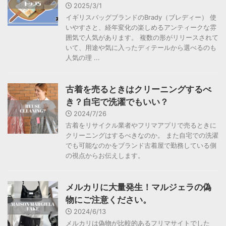
2025/3/1
イギリスバッグブランドのBrady（ブレディー） 使
いやすさと、経年変化の楽しめるアンティークな雰
囲気で人気があります。 複数の形がリリースされて
いて、用途や気に入ったディテールから選べるのも
人気の理 ...
古着を売るときはクリーニングするべ
き？自宅で洗濯でもいい？
2024/7/26
古着をリサイクル業者やフリマアプリで売るときに
クリーニングはするべきなのか。 また自宅での洗濯
でも可能なのかをブランド古着屋で勤務している側
の視点からお伝えします。
メルカリに大量発生！マルジェラの偽
物にご注意ください。
2024/6/13
メルカリは偽物が比較的あるフリマサイトでした