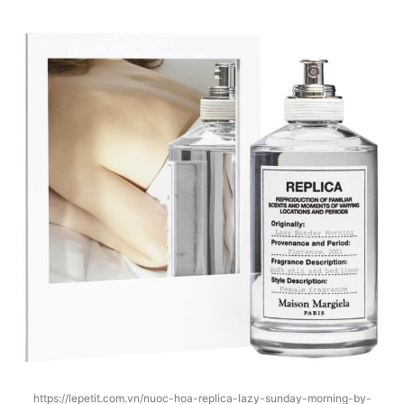
https://lepetit.com.vn/nuoc-hoa-replica-lazy-sunday-morning-by-