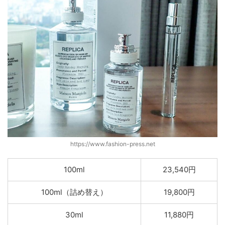
https://www.fashion-press.net
100ml
23,540円
100ml（詰め替え）
19,800円
30ml
11,880円