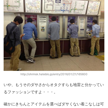
http://ohrmsk.hateblo.jp/entry/2016/01/21/165600
いや、もうそのダサさからオタクすらも地雷と分かってい
るファッションですよ・・・。
確かにきちんとアイテムを選べばダサくない着こなしは可