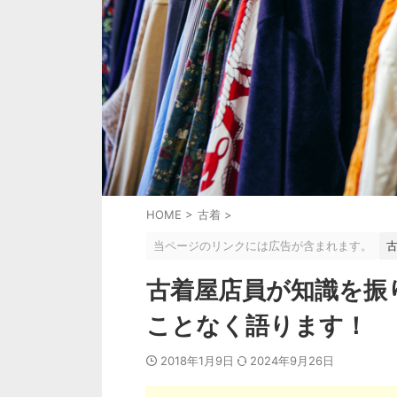
HOME
>
古着
>
当ページのリンクには広告が含まれます。
古着屋店員が知識を振
ことなく語ります！
2018年1月9日
2024年9月26日