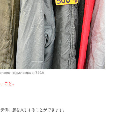
concent--c.jp/shoegazer/8492/
い」こと。
り安価に服を入手することができます。