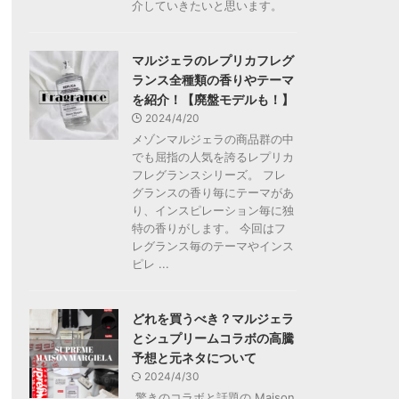
介していきたいと思います。
マルジェラのレプリカフレグ
ランス全種類の香りやテーマ
を紹介！【廃盤モデルも！】
2024/4/20
メゾンマルジェラの商品群の中
でも屈指の人気を誇るレプリカ
フレグランスシリーズ。 フレ
グランスの香り毎にテーマがあ
り、インスピレーション毎に独
特の香りがします。 今回はフ
レグランス毎のテーマやインス
ピレ ...
どれを買うべき？マルジェラ
とシュプリームコラボの高騰
予想と元ネタについて
2024/4/30
驚きのコラボと話題の Maison