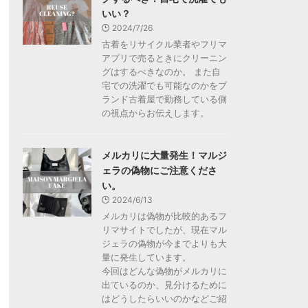
いい？
2024/7/26
古着をリサイクル業者やフリマ
アプリで売るときにクリーニン
グはするべきなのか。 また自
宅での洗濯でも可能なのかをブ
ランド古着屋で勤務している側
の視点からお伝えします。
メルカリに大量発生！マルジ
ェラの偽物にご注意くださ
い。
2024/6/13
メルカリは偽物が比較的あるフ
リマサイトでしたが、現在マル
ジェラの偽物が今までよりも大
量に発生しています。
今回はどんな偽物がメルカリに
出ているのか、見分けるために
はどうしたらいいのかなどご紹