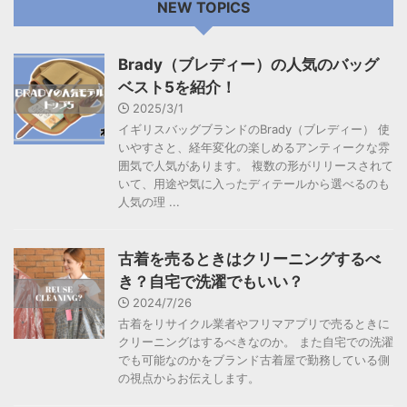
NEW TOPICS
Brady（ブレディー）の人気のバッグ
ベスト5を紹介！
2025/3/1
イギリスバッグブランドのBrady（ブレディー） 使
いやすさと、経年変化の楽しめるアンティークな雰
囲気で人気があります。 複数の形がリリースされて
いて、用途や気に入ったディテールから選べるのも
人気の理 ...
古着を売るときはクリーニングするべ
き？自宅で洗濯でもいい？
2024/7/26
古着をリサイクル業者やフリマアプリで売るときに
クリーニングはするべきなのか。 また自宅での洗濯
でも可能なのかをブランド古着屋で勤務している側
の視点からお伝えします。