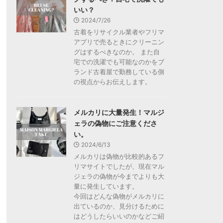
いい？
2024/7/26
古着をリサイクル業者やフリマ
アプリで売るときにクリーニン
グはするべきなのか。 また自
宅での洗濯でも可能なのかをブ
ランド古着屋で勤務している側
の視点からお伝えします。
メルカリに大量発生！マルジ
ェラの偽物にご注意くださ
い。
2024/6/13
メルカリは偽物が比較的あるフ
リマサイトでしたが、現在マル
ジェラの偽物が今までよりも大
量に発生しています。
今回はどんな偽物がメルカリに
出ているのか、見分けるために
はどうしたらいいのかなどご紹