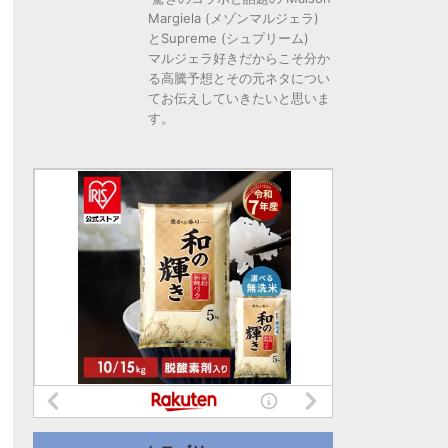
Margiela (メゾンマルジェラ)
とSupreme (シュプリーム)
マルジェラ好きだからこそ分か
る高騰予想とその元ネタについ
てお伝えしていきたいと思いま
す。