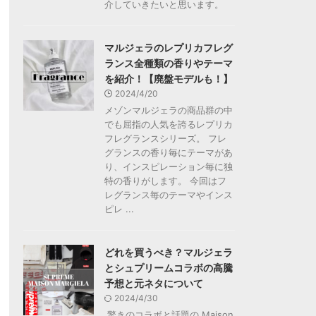
介していきたいと思います。
マルジェラのレプリカフレグ
ランス全種類の香りやテーマ
を紹介！【廃盤モデルも！】
2024/4/20
メゾンマルジェラの商品群の中
でも屈指の人気を誇るレプリカ
フレグランスシリーズ。 フレ
グランスの香り毎にテーマがあ
り、インスピレーション毎に独
特の香りがします。 今回はフ
レグランス毎のテーマやインス
ピレ ...
どれを買うべき？マルジェラ
とシュプリームコラボの高騰
予想と元ネタについて
2024/4/30
驚きのコラボと話題の Maison