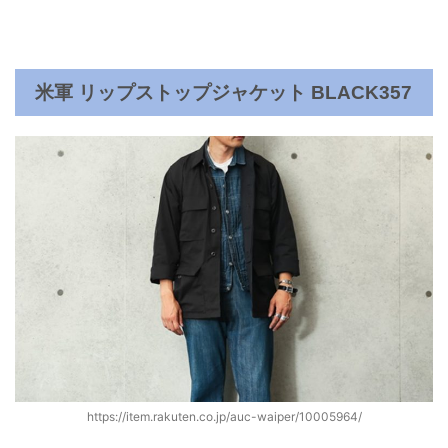
米軍 リップストップジャケット BLACK357
https://item.rakuten.co.jp/auc-waiper/10005964/