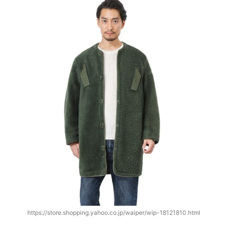
https://store.shopping.yahoo.co.jp/waiper/wip-18121810.html