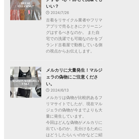
いい？
2024/7/26
古着をリサイクル業者やフリマ
アプリで売るときにクリーニン
グはするべきなのか。 また自
宅での洗濯でも可能なのかをブ
ランド古着屋で勤務している側
の視点からお伝えします。
メルカリに大量発生！マルジ
ェラの偽物にご注意くださ
い。
2024/6/13
メルカリは偽物が比較的あるフ
リマサイトでしたが、現在マル
ジェラの偽物が今までよりも大
量に発生しています。
今回はどんな偽物がメルカリに
出ているのか、見分けるために
はどうしたらいいのかなどご紹