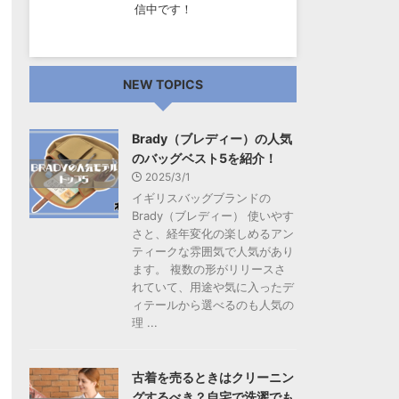
信中です！
NEW TOPICS
Brady（ブレディー）の人気
のバッグベスト5を紹介！
2025/3/1
イギリスバッグブランドの
Brady（ブレディー） 使いやす
さと、経年変化の楽しめるアン
ティークな雰囲気で人気があり
ます。 複数の形がリリースさ
れていて、用途や気に入ったデ
ィテールから選べるのも人気の
理 ...
古着を売るときはクリーニン
グするべき？自宅で洗濯でも