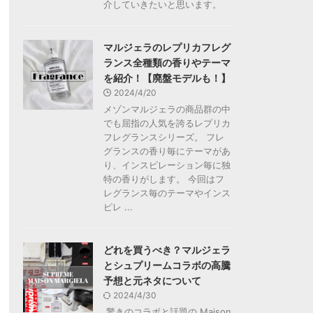
介していきたいと思います。
マルジェラのレプリカフレグ
ランス全種類の香りやテーマ
を紹介！【廃盤モデルも！】
2024/4/20
メゾンマルジェラの商品群の中
でも屈指の人気を誇るレプリカ
フレグランスシリーズ。 フレ
グランスの香り毎にテーマがあ
り、インスピレーション毎に独
特の香りがします。 今回はフ
レグランス毎のテーマやインス
ピレ ...
どれを買うべき？マルジェラ
とシュプリームコラボの高騰
予想と元ネタについて
2024/4/30
驚きのコラボと話題の Maison