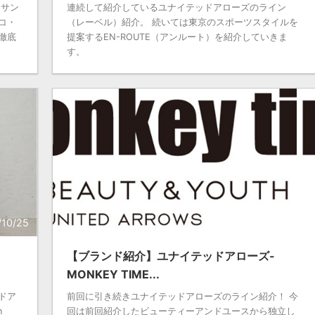
 サン
連続して紹介しているユナイテッドアローズのライン
コ・
（レーベル）紹介。 続いては東京のスポーツスタイルを
徹底
提案するEN-ROUTE（アンルート）を紹介していきま
す。
/10/25
2024/10/25
【ブランド紹介】ユナイテッドアローズ-
MONKEY TIME...
ドア
前回に引き続きユナイテッドアローズのライン紹介！ 今
n
回は前回紹介したビューティーアンドユースから独立し