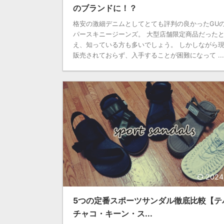
のブランドに！？
格安の激細デニムとしてとても評判の良かったGU
パースキニージーンズ。 大型店舗限定商品だった
え、知っている方も多いでしょう。 しかしながら
販売されておらず、入手することが困難になって ...
2024
5つの定番スポーツサンダル徹底比較【テ
チャコ・キーン・ス...