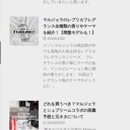
介していきたいと思います。
マルジェラのレプリカフレグ
ランス全種類の香りやテーマ
を紹介！【廃盤モデルも！】
2024/4/20
メゾンマルジェラの商品群の中
でも屈指の人気を誇るレプリカ
フレグランスシリーズ。 フレ
グランスの香り毎にテーマがあ
り、インスピレーション毎に独
特の香りがします。 今回はフ
レグランス毎のテーマやインス
ピレ ...
どれを買うべき？マルジェラ
とシュプリームコラボの高騰
予想と元ネタについて
2024/4/30
驚きのコラボと話題の Maison