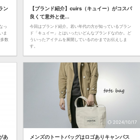
ラン
【ブランド紹介】cuirs（キュイー）がコスパ
良くて意外と使...
なっ
今回はブランド紹介。若い年代の方が知っているブラン
いま
ド「キュイー」とはいったいどんなブランドなのか。ど
が多数
ういったアイテムを展開しているのかまでお伝えしま
す。
/10/15
2024/10/17
があ
メンズのトートバッグはロゴありキャンパス