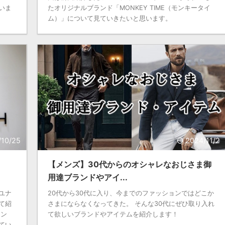
いま
たオリジナルブランド「MONKEY TIME（モンキータイ
ム）」について見ていきたいと思います。
/10/25
2024/11/2
【メンズ】30代からのオシャレなおじさま御
用達ブランドやアイ...
ユナ
20代から30代に入り、今までのファッションではどこか
て紹
さまにならなくなってきた。 そんな30代にぜひ取り入れ
イン
て欲しいブランドやアイテムを紹介します！
てい