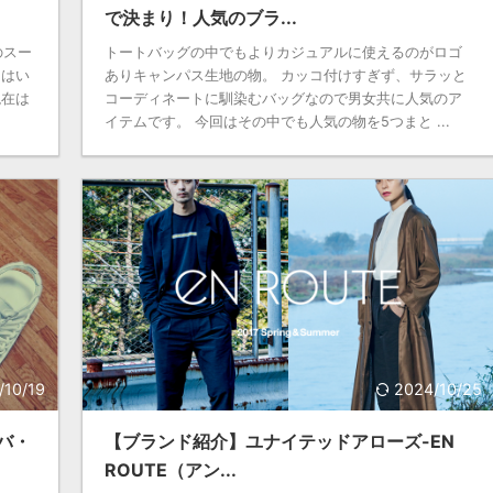
で決まり！人気のブラ...
のスー
トートバッグの中でもよりカジュアルに使えるのがロゴ
とはい
ありキャンパス生地の物。 カッコ付けすぎず、サラッと
現在は
コーディネートに馴染むバッグなので男女共に人気のア
イテムです。 今回はその中でも人気の物を5つまと ...
/10/19
2024/10/25
バ・
【ブランド紹介】ユナイテッドアローズ-EN
ROUTE（アン...