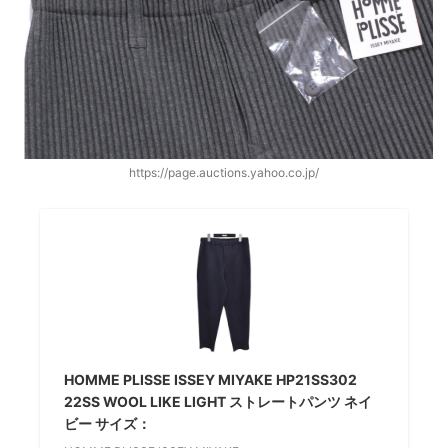
https://page.auctions.yahoo.co.jp/
HOMME PLISSE ISSEY MIYAKE HP21SS302
22SS WOOL LIKE LIGHT ストレートパンツ ネイ
ビー サイズ：