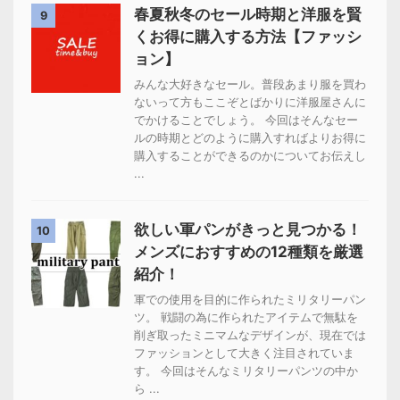
春夏秋冬のセール時期と洋服を賢
9
くお得に購入する方法【ファッシ
ョン】
みんな大好きなセール。普段あまり服を買わ
ないって方もここぞとばかりに洋服屋さんに
でかけることでしょう。 今回はそんなセー
ルの時期とどのように購入すればよりお得に
購入することができるのかについてお伝えし
...
欲しい軍パンがきっと見つかる！
10
メンズにおすすめの12種類を厳選
紹介！
軍での使用を目的に作られたミリタリーパン
ツ。 戦闘の為に作られたアイテムで無駄を
削ぎ取ったミニマムなデザインが、現在では
ファッションとして大きく注目されていま
す。 今回はそんなミリタリーパンツの中か
ら ...