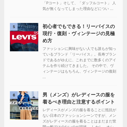
「Pコート」そして、「ダッフルコート」 人
気が無くなってしまった理由などについ ...
初心者でもできる！リーバイスの
5
現行・復刻・ヴィンテージの見極
め方
ファッションに興味がない人でも誰もが知っ
ているブランド「リーバイス」。長寿ブラン
ドであるがゆえに、これまでに数多くのアイ
テムを作り続けてきました。 その中で、ヴ
ィンテージはもちろん、ヴィンテージの復刻
...
男（メンズ）がレディースの服を
6
着るべき理由と注意するポイント
レディースがメンズの服を着ることに抵抗が
ない日本のファッションシーンですが、メン
ズがレディースの服を着ることはまだまだ世
間一般では少ないのが現状。 しかし、オシ