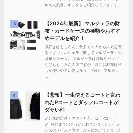
ルや人気ランキングをご紹介していきます。
【2024年最新】 マルジェラの財
3
布・カードケースの種類やおすす
めモデルを紹介！
服好きはもちろん、数多くの人から人気を誇
るメゾンマルジェラ（略してマルジェラ）の
財布シリーズ。 マルジェラは洋服やバッグ
などももちろん人気ですが、特にお財布は誰
もが使いやすい物ばかり！ 今回、マルジェ
...
【悲報】一生使えるコートと言わ
4
れたPコートとダッフルコートが
ダサい件
メンズの定番アウターと言えば「Pコート」
5年程前まではそういわれていましたが、メ
ンズのメインアウターから遠のいてしまった