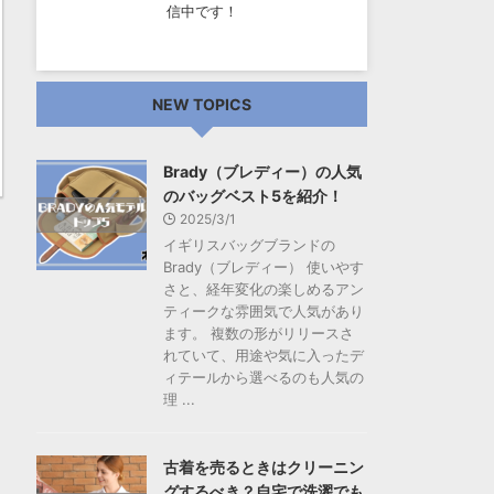
信中です！
NEW TOPICS
Brady（ブレディー）の人気
のバッグベスト5を紹介！
2025/3/1
イギリスバッグブランドの
Brady（ブレディー） 使いやす
さと、経年変化の楽しめるアン
ティークな雰囲気で人気があり
ます。 複数の形がリリースさ
れていて、用途や気に入ったデ
ィテールから選べるのも人気の
理 ...
古着を売るときはクリーニン
グするべき？自宅で洗濯でも