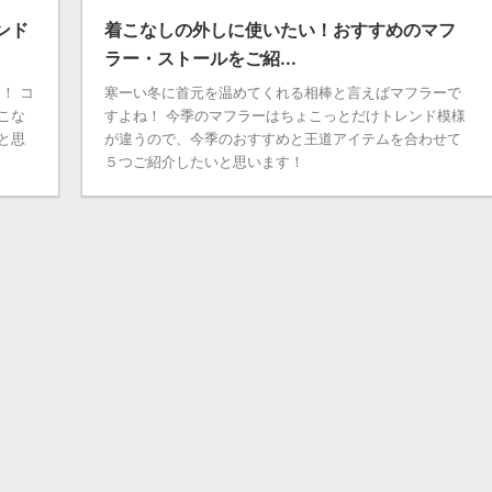
ンド
着こなしの外しに使いたい！おすすめのマフ
ラー・ストールをご紹...
！ コ
寒ーい冬に首元を温めてくれる相棒と言えばマフラーで
こな
すよね！ 今季のマフラーはちょこっとだけトレンド模様
と思
が違うので、今季のおすすめと王道アイテムを合わせて
５つご紹介したいと思います！