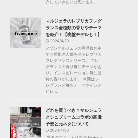
介していきたいと思います。
マルジェラのレプリカフレグ
ランス全種類の香りやテーマ
を紹介！【廃盤モデルも！】
2024/4/20
メゾンマルジェラの商品群の中
でも屈指の人気を誇るレプリカ
フレグランスシリーズ。 フレ
グランスの香り毎にテーマがあ
り、インスピレーション毎に独
特の香りがします。 今回はフ
レグランス毎のテーマやインス
ピレ ...
どれを買うべき？マルジェラ
とシュプリームコラボの高騰
予想と元ネタについて
2024/4/30
驚きのコラボと話題の Maison