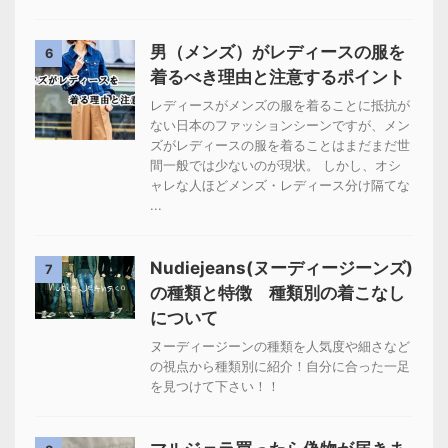
男（メンズ）がレディースの服を
6
着るべき理由と注意するポイント
レディースがメンズの服を着ることに抵抗が
ない日本のファッションシーンですが、メン
ズがレディースの服を着ることはまだまだ世
間一般では少ないのが現状。 しかし、オシ
ャレな人ほどメンズ・レディース分け隔てな
...
Nudiejeans(ヌーディージーンズ)
7
の種類と特徴 種類別の着こなし
について
ヌーディージーンの種類を人気度や細さなど
の視点から種類別に紹介！自分に合った一足
を見つけて下さい！！