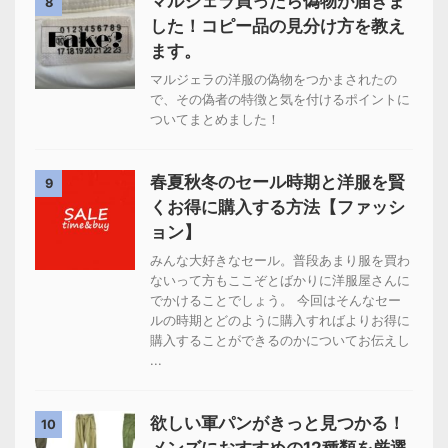
マルジェラ買ったら偽物が届きま
8
した！コピー品の見分け方を教え
ます。
マルジェラの洋服の偽物をつかまされたの
で、その偽者の特徴と気を付けるポイントに
ついてまとめました！
春夏秋冬のセール時期と洋服を賢
9
くお得に購入する方法【ファッシ
ョン】
みんな大好きなセール。普段あまり服を買わ
ないって方もここぞとばかりに洋服屋さんに
でかけることでしょう。 今回はそんなセー
ルの時期とどのように購入すればよりお得に
購入することができるのかについてお伝えし
...
欲しい軍パンがきっと見つかる！
10