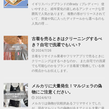
イギリスバッグブランドのBrady（ブレディー） 使
いやすさと、経年変化の楽しめるアンティークな雰
囲気で人気があります。 複数の形がリリースされて
いて、用途や気に入ったディテールから選べるのも
人気の理 ...
古着を売るときはクリーニングするべ
き？自宅で洗濯でもいい？
2024/7/26
古着をリサイクル業者やフリマアプリで売るときに
クリーニングはするべきなのか。 また自宅での洗濯
でも可能なのかをブランド古着屋で勤務している側
の視点からお伝えします。
メルカリに大量発生！マルジェラの偽
物にご注意ください。
2024/6/13
メルカリは偽物が比較的あるフリマサイトでした
が、現在マルジェラの偽物が今までよりも大量に発