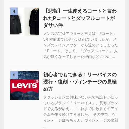
【悲報】一生使えるコートと言わ
4
れたPコートとダッフルコートが
ダサい件
メンズの定番アウターと言えば「Pコート」
5年程前まではそういわれていましたが、メ
ンズのメインアウターから遠のいてしまった
「Pコート」そして、「ダッフルコート」 人
気が無くなってしまった理由などについ ...
初心者でもできる！リーバイスの
5
現行・復刻・ヴィンテージの見極
め方
ファッションに興味がない人でも誰もが知っ
ているブランド「リーバイス」。長寿ブラン
ドであるがゆえに、これまでに数多くのアイ
テムを作り続けてきました。 その中で、ヴ
ィンテージはもちろん、ヴィンテージの復刻
...