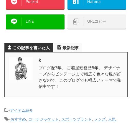
Pocket
Hatena
LINE
URLコピー
この記事を書いた人
最新記事
k
ブログ歴7年。 古着屋勤務歴5年。 デザイナ
ーズからビンテージまで幅広く色々な服が好
きなので、このブログでも幅広いテーマで発
信中です！
-
アイテム紹介
-
おすすめ
,
コーチジャケット
,
スポーツブランド
,
メンズ
,
人気