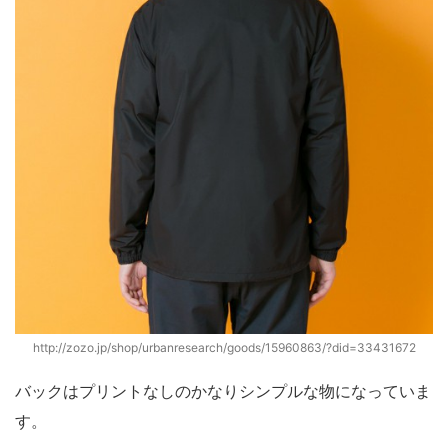
http://zozo.jp/shop/urbanresearch/goods/15960863/?did=33431672
バックはプリントなしのかなりシンプルな物になっていま
す。