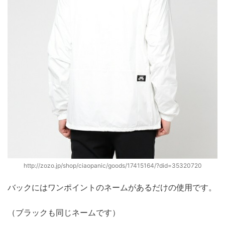
http://zozo.jp/shop/ciaopanic/goods/17415164/?did=35320720
バックにはワンポイントのネームがあるだけの使用です。
（ブラックも同じネームです）