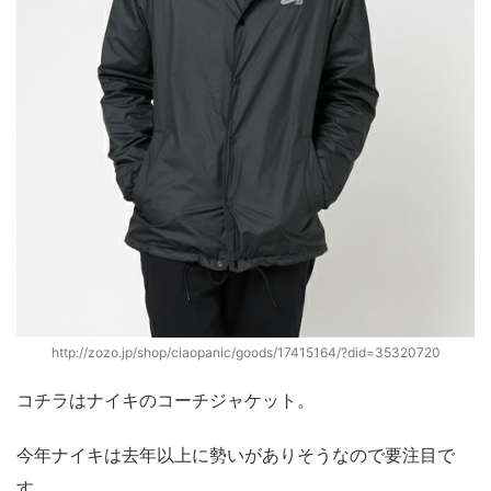
http://zozo.jp/shop/ciaopanic/goods/17415164/?did=35320720
コチラはナイキのコーチジャケット。
今年ナイキは去年以上に勢いがありそうなので要注目で
す。