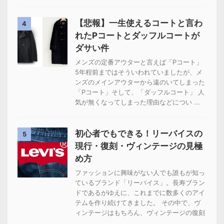
【悲報】一生使えるコートと言わ
4
れたPコートとダッフルコートが
ダサい件
メンズの定番アウターと言えば「Pコート」
5年程前まではそういわれていましたが、メ
ンズのメインアウターから遠のいてしまった
「Pコート」そして、「ダッフルコート」 人
気が無くなってしまった理由などについ ...
初心者でもできる！リーバイスの
5
現行・復刻・ヴィンテージの見極
め方
ファッションに興味がない人でも誰もが知っ
ているブランド「リーバイス」。長寿ブラン
ドであるがゆえに、これまでに数多くのアイ
テムを作り続けてきました。 その中で、ヴ
ィンテージはもちろん、ヴィンテージの復刻
...