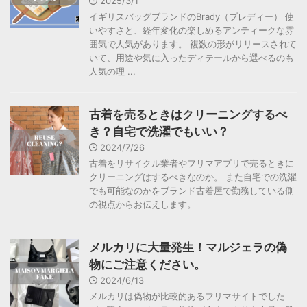
2025/3/1
イギリスバッグブランドのBrady（ブレディー） 使
いやすさと、経年変化の楽しめるアンティークな雰
囲気で人気があります。 複数の形がリリースされて
いて、用途や気に入ったディテールから選べるのも
人気の理 ...
古着を売るときはクリーニングするべ
き？自宅で洗濯でもいい？
2024/7/26
古着をリサイクル業者やフリマアプリで売るときに
クリーニングはするべきなのか。 また自宅での洗濯
でも可能なのかをブランド古着屋で勤務している側
の視点からお伝えします。
メルカリに大量発生！マルジェラの偽
物にご注意ください。
2024/6/13
メルカリは偽物が比較的あるフリマサイトでした