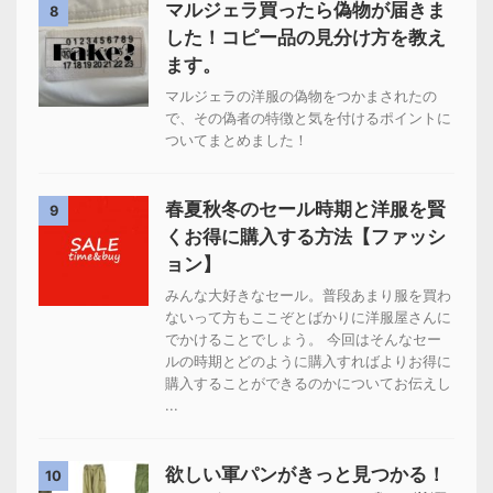
マルジェラ買ったら偽物が届きま
8
した！コピー品の見分け方を教え
ます。
マルジェラの洋服の偽物をつかまされたの
で、その偽者の特徴と気を付けるポイントに
ついてまとめました！
春夏秋冬のセール時期と洋服を賢
9
くお得に購入する方法【ファッシ
ョン】
みんな大好きなセール。普段あまり服を買わ
ないって方もここぞとばかりに洋服屋さんに
でかけることでしょう。 今回はそんなセー
ルの時期とどのように購入すればよりお得に
購入することができるのかについてお伝えし
...
欲しい軍パンがきっと見つかる！
10