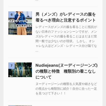
男（メンズ）がレディースの服を
6
着るべき理由と注意するポイント
レディースがメンズの服を着ることに抵抗が
ない日本のファッションシーンですが、メン
ズがレディースの服を着ることはまだまだ世
間一般では少ないのが現状。 しかし、オシ
ャレな人ほどメンズ・レディース分け隔てな
...
Nudiejeans(ヌーディージーンズ)
7
の種類と特徴 種類別の着こなし
について
ヌーディージーンの種類を人気度や細さなど
の視点から種類別に紹介！自分に合った一足
を見つけて下さい！！