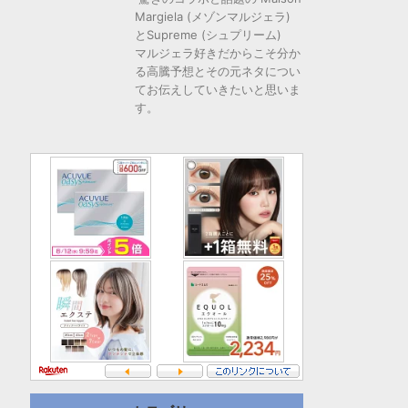
Margiela (メゾンマルジェラ)
とSupreme (シュプリーム)
マルジェラ好きだからこそ分か
る高騰予想とその元ネタについ
てお伝えしていきたいと思いま
す。