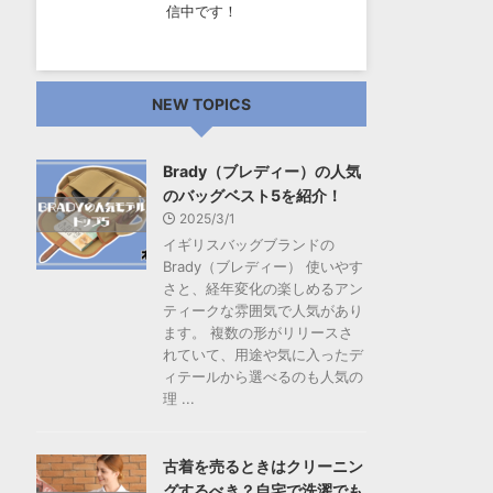
信中です！
NEW TOPICS
Brady（ブレディー）の人気
のバッグベスト5を紹介！
2025/3/1
イギリスバッグブランドの
Brady（ブレディー） 使いやす
さと、経年変化の楽しめるアン
ティークな雰囲気で人気があり
ます。 複数の形がリリースさ
れていて、用途や気に入ったデ
ィテールから選べるのも人気の
理 ...
古着を売るときはクリーニン
グするべき？自宅で洗濯でも