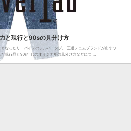
力と現行と90sの見分け方
ととなったリーバイスのシルバータブ。 王道デニムブランドが出すワ
現行品と90s年代のオリジナルの見分け方などにつ ...
2024/5/20