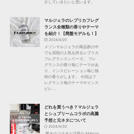
介していきたいと思います。
マルジェラのレプリカフレグ
ランス全種類の香りやテーマ
を紹介！【廃盤モデルも！】
2024/4/20
メゾンマルジェラの商品群の中
でも屈指の人気を誇るレプリカ
フレグランスシリーズ。 フレ
グランスの香り毎にテーマがあ
り、インスピレーション毎に独
特の香りがします。 今回はフ
レグランス毎のテーマやインス
ピレ ...
どれを買うべき？マルジェラ
とシュプリームコラボの高騰
予想と元ネタについて
2024/4/30
驚きのコラボと話題の Maison