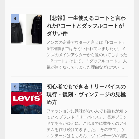
【悲報】一生使えるコートと言わ
4
れたPコートとダッフルコートが
ダサい件
メンズの定番アウターと言えば「Pコート」
5年程前まではそういわれていましたが、メ
ンズのメインアウターから遠のいてしまった
「Pコート」そして、「ダッフルコート」 人
気が無くなってしまった理由などについ ...
初心者でもできる！リーバイスの
5
現行・復刻・ヴィンテージの見極
め方
ファッションに興味がない人でも誰もが知っ
ているブランド「リーバイス」。長寿ブラン
ドであるがゆえに、これまでに数多くのアイ
テムを作り続けてきました。 その中で、ヴ
ィンテージはもちろん、ヴィンテージの復刻