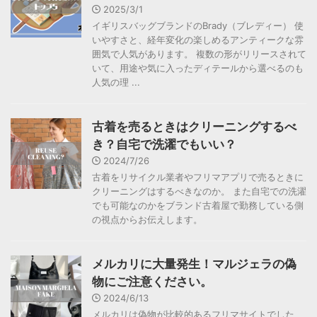
2025/3/1
イギリスバッグブランドのBrady（ブレディー） 使
いやすさと、経年変化の楽しめるアンティークな雰
囲気で人気があります。 複数の形がリリースされて
いて、用途や気に入ったディテールから選べるのも
人気の理 ...
古着を売るときはクリーニングするべ
き？自宅で洗濯でもいい？
2024/7/26
古着をリサイクル業者やフリマアプリで売るときに
クリーニングはするべきなのか。 また自宅での洗濯
でも可能なのかをブランド古着屋で勤務している側
の視点からお伝えします。
メルカリに大量発生！マルジェラの偽
物にご注意ください。
2024/6/13
メルカリは偽物が比較的あるフリマサイトでした